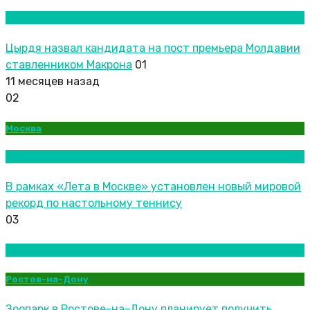
Новости городов
Цырдя назвал кандидата на пост премьера Молдавии
ставленником Макрона
01
11 месяцев назад
02
Москва
Новости городов
В рамках «Лета в Москве» установлен новый мировой
рекорд по настольному теннису
03
Новости городов
Ростов-на-Дону
Зоопарк в Ростове-на-Дону планирует получить