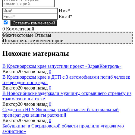
Имя*
Email*
0
Комментарий
Межтекстовые Отзывы
Посмотреть все комментарии
Похожие материалы
В Красноярском крае запустили проект «ЗдравКонтроль»
Виктор
20 часов назад
0
В Красноярском крае в ДТП с 3 автомобилями погиб человек
и еще один пострадал
Виктор
20 часов назад
0
В Новосибирске задержали мужчину, открывшего стрельбу из
травматики в аптеке
Виктор
20 часов назад
0
Студентка НГУ Яковлева разрабатывает бактериальный
препарат для защиты растений
Виктор
20 часов назад
0
Бабушкина: в Свердловской области продлили «гаражную
амнистию»