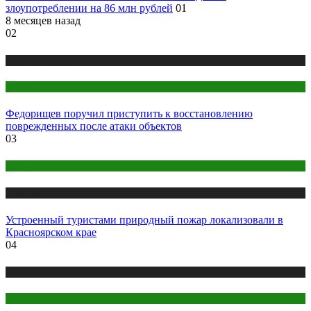
злоупотреблении на 86 млн рублей
01
8 месяцев назад
02
Новости городов
Самара
Федорищев поручил приступить к восстановлению
поврежденных после атаки объектов
03
Красноярск
Новости городов
Устроенный туристами природный пожар локализовали в
Красноярском крае
04
Новости городов
СПБ