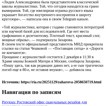
«Лидия Александровна была представителем классической
школы журналистики. Той, что сегодня находится на грани
вымирания. Той, где ювелирная огранка русского языка
украшает богатство внутреннего восприятия и широту
кругозора», — написала она в своем Telegram канале.
«Той журналистики, которая с годами становится литературой
или научной базой для исследователей. Где нет места
графомании и дилетантизму. Плотный текст, красивый слог,
мощные образы», — подчеркнула Захарова.
В своем посте официальный представитель МИД прикрепила
ссылки на статьи Чешковой — «Поставщик ситца» и «Дороги
не кончаются».
Прощание с журналисткой состоится 2 декабря в 11:30 в
Храме иконы Божией Матери в Москве, сообщила Захарова.
«Пишу здесь, так как редакции давно нет, а ее сын трагически
погиб еще в 80-е, не оставив внуков», — добавила она.
Источник: https://ria.ru/20251129/zaharova-2058650719.html
Навигация по записям
Previous:
Ростовский офис скандальных рехабов для