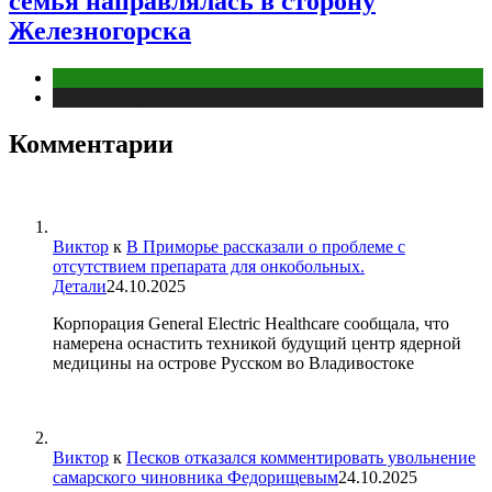
семья направлялась в сторону
Железногорска
Красноярск
Новости городов
Комментарии
Виктор
к
В Приморье рассказали о проблеме с
отсутствием препарата для онкобольных.
Детали
24.10.2025
Корпорация General Electric Healthcare сообщала, что
намерена оснастить техникой будущий центр ядерной
медицины на острове Русском во Владивостоке
Виктор
к
Песков отказался комментировать увольнение
самарского чиновника Федорищевым
24.10.2025