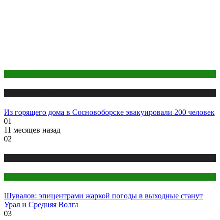
Красноярск
Новости городов
Из горящего дома в Сосновоборске эвакуировали 200 человек
01
11 месяцев назад
02
Новости городов
Ростов-на-Дону
Шувалов: эпицентрами жаркой погоды в выходные станут
Урал и Средняя Волга
03