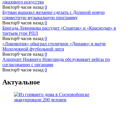
джазового искусства
Виктор
9 часов назад
0
Бутман выразил желание сделать с Долиной новую
совместную музыкальную программу
Виктор
9 часов назад
0
Бригада Левникова рассудит «Спартак» и «Краснодар» в
третьем туре РПЛ
Виктор
9 часов назад
0
«Локомотив» обыграл столичное «Динамо» в матче
Молодежной футбольной лиги
Виктор
9 часов назад
0
Аэропорт Нижнего Новгорода обслуживает рейсы по
согласованию c органами
Виктор
9 часов назад
0
Актуальное