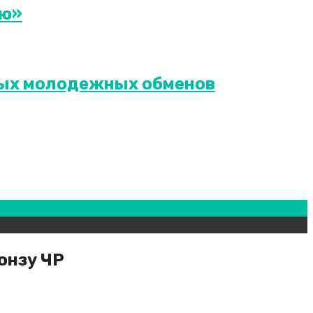
ию»
ных молодежных обменов
онзу ЧР