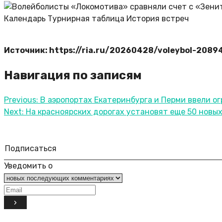
Календарь Турнирная таблица История встреч
Источник: https://ria.ru/20260428/voleybol-2089
Навигация по записям
Previous:
В аэропортах Екатеринбурга и Перми ввели о
Next:
На красноярских дорогах установят еще 50 новых
Подписаться
Уведомить о