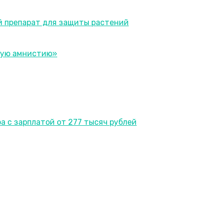
й препарат для защиты растений
ную амнистию»