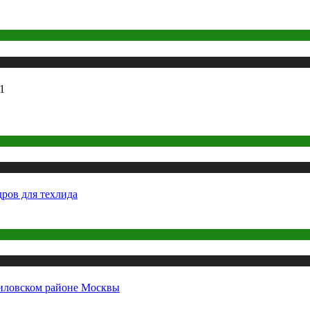
1
дров для техлида
ниловском районе Москвы