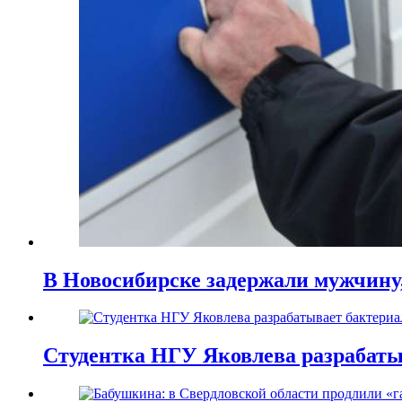
В Новосибирске задержали мужчину,
Студентка НГУ Яковлева разрабаты