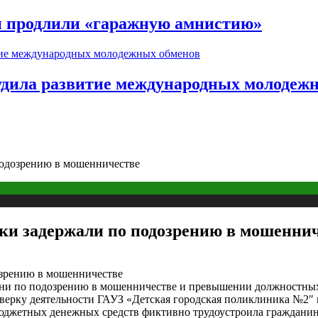
и продлили «гаражную амнистию»
судила развитие международных молодеж
подозрению в мошенничестве
ки задержали по подозрению в мошенни
ани по подозрению в мошенничестве и превышении должностных
верку деятельности ГАУЗ «Детская городская поликлиника №2″ 
джетных денежных средств фиктивно трудоустроила гражданина 