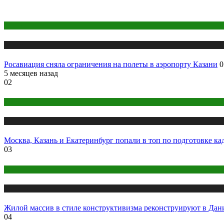
Казань
Новости городов
Росавиация сняла ограничения на полеты в аэропорту Казани
0
5 месяцев назад
02
Москва
Новости городов
Москва, Казань и Екатеринбург попали в топ по подготовке ка
03
Москва
Новости городов
Жилой массив в стиле конструктивизма реконструируют в Да
04