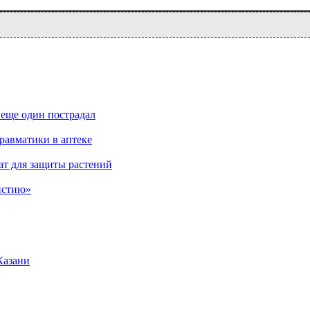
 еще один пострадал
равматики в аптеке
ат для защиты растений
истию»