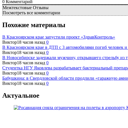
0
Комментарий
Межтекстовые Отзывы
Посмотреть все комментарии
Похожие материалы
В Красноярском крае запустили проект «ЗдравКонтроль»
Виктор
18 часов назад
0
В Красноярском крае в ДТП с 3 автомобилями погиб человек и
Виктор
18 часов назад
0
В Новосибирске задержали мужчину, открывшего стрельбу из т
Виктор
18 часов назад
0
Студентка НГУ Яковлева разрабатывает бактериальный препар
Виктор
18 часов назад
0
Бабушкина: в Свердловской области продлили «гаражную амн
Виктор
18 часов назад
0
Актуальное