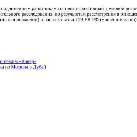
я подчиненным работникам составить фиктивный трудовой догов
тельного расследования, по результатам рассмотрения в отнош
тных полномочий) и части 3 статьи 159 УК РФ (мошенничество)
ли режим «Ковер»
дка из Москвы в Дубай