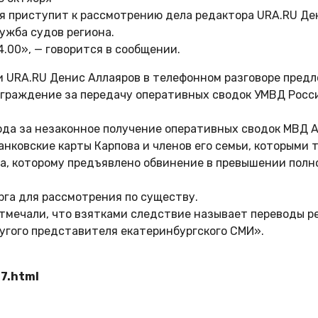
я приступит к рассмотрению дела редактора URA.RU Ден
ужба судов региона.
4.00», — говорится в сообщении.
и URA.RU Денис Аллаяров в телефонном разговоре пред
аграждение за передачу оперативных сводок УМВД Росс
ода за незаконное получение оперативных сводок МВД А
банковские карты Карпова и членов его семьи, которыми 
ова, которому предъявлено обвинение в превышении пол
рга для рассмотрения по существу.
тмечали, что взятками следствие называет переводы ре
ругого представителя екатеринбургского СМИ».
7.html