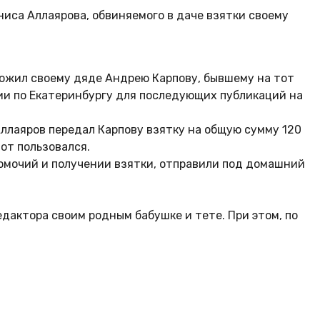
иса Аллаярова, обвиняемого в даче взятки своему
ложил своему дяде Андрею Карпову, бывшему на тот
ии по Екатеринбургу для последующих публикаций на
ллаяров передал Карпову взятку на общую сумму 120
тот пользовался.
номочий и получении взятки, отправили под домашний
дактора своим родным бабушке и тете. При этом, по