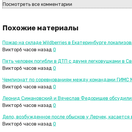
Посмотреть все комментарии
Похожие материалы
Пожар на складе Wildberries в Екатеринбурге локализо
Виктор
6 часов назад
0
Пять человек погибли в ДТП с двумя легковушками в С
Виктор
6 часов назад
0
Чемпионат по соревнованиям между командами ГИМС М
Виктор
6 часов назад
0
Леонид Симановский и Вячеслав Федорищев обсудили
Виктор
6 часов назад
0
Дело, возбужденное после обысков у Лерчек, касается 
Виктор
6 часов назад
0