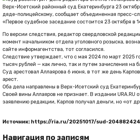
Верх-Исетский районный суд Екатеринбурга 23 октябр
дяде-полицейскому, сообщает объединенная пресс-сл
«Первое судебное заседание состоится 23 октября в 1
По версии следствия, редактор свердловской редакци
момент начальником отдела уголовного розыска, возн
сайте информагентства, тот согласился.
Следствие утверждает, что с мая 2024 по март 2025 г
тысяч рублей — как лично, так и путем зачисления на 
Суд арестовал Аллаярова 6 июня, в тот же день Карп
арест.
Оба дела направлены в Верх-Исетский суд Екатеринбу
Своей вины Аллаяров не признает. В издании URA.RU о
заявлению редакции, Карпов получал деньги, но «от д
Источник: https://ria.ru/20251017/sud-204882424
Навигация по записям