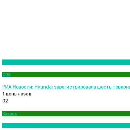
Новости городов
СПБ
РИА Новости: Hyundai зарегистрировала шесть товарн
1 день назад
02
Казань
Новости городов