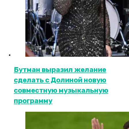
Бутман выразил желание
сделать с Долиной новую
совместную музыкальную
программу