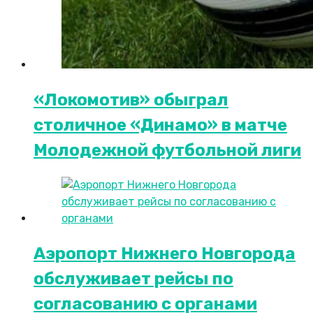
«Локомотив» обыграл
столичное «Динамо» в матче
Молодежной футбольной лиги
Аэропорт Нижнего Новгорода
обслуживает рейсы по
согласованию c органами