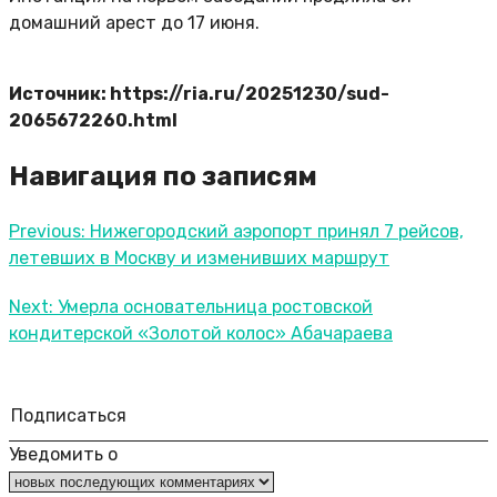
домашний арест до 17 июня.
Источник: https://ria.ru/20251230/sud-
2065672260.html
Навигация по записям
Previous:
Нижегородский аэропорт принял 7 рейсов,
летевших в Москву и изменивших маршрут
Next:
Умерла основательница ростовской
кондитерской «Золотой колос» Абачараева
Подписаться
Уведомить о