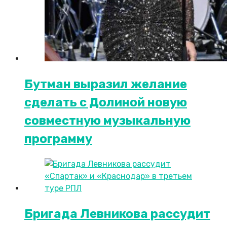
Бутман выразил желание
сделать с Долиной новую
совместную музыкальную
программу
Бригада Левникова рассудит