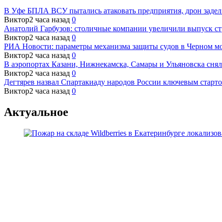
В Уфе БПЛА ВСУ пытались атаковать предприятия, дрон задел
Виктор
2 часа назад
0
Анатолий Гарбузов: столичные компании увеличили выпуск с
Виктор
2 часа назад
0
РИА Новости: параметры механизма защиты судов в Черном мо
Виктор
2 часа назад
0
В аэропортах Казани, Нижнекамска, Самары и Ульяновска сня
Виктор
2 часа назад
0
Дегтярев назвал Спартакиаду народов России ключевым старт
Виктор
2 часа назад
0
Актуальное