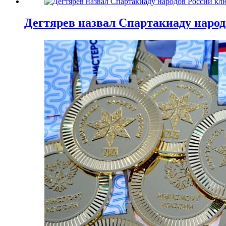
Дегтярев назвал Спартакиаду наро