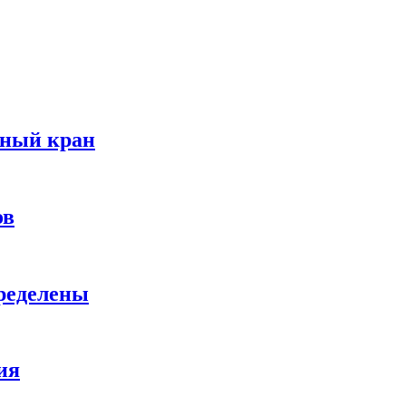
нный кран
ов
ределены
ия