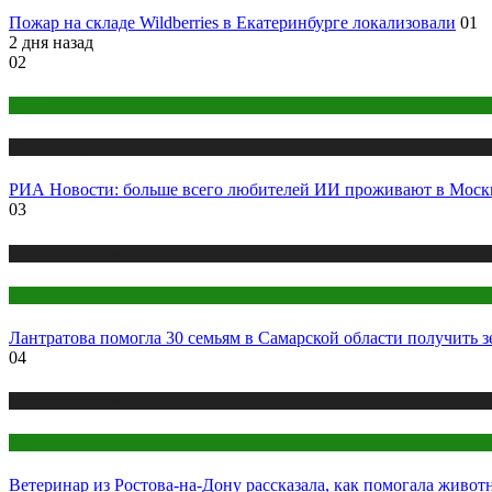
Пожар на складе Wildberries в Екатеринбурге локализовали
01
2 дня назад
02
Казань
Новости городов
РИА Новости: больше всего любителей ИИ проживают в Москв
03
Новости городов
Самара
Лантратова помогла 30 семьям в Самарской области получить 
04
Новости городов
Ростов-на-Дону
Ветеринар из Ростова-на-Дону рассказала, как помогала живот