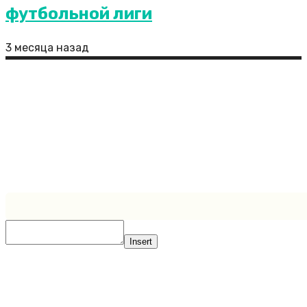
футбольной лиги
3 месяца назад
РИА Новости: Петербург, Москва и Адлер
возглавили топ городов для летнего отдыха
Сайт является полностью открытым ресурсом, где
все посетители могут присылать свои публикации.
Иногда бывает так, что пользователи не указывают
ссылки на первоисточники либо ссылки указываются
неверно. Администрация сайта снимает с себя всю
ответственность за нарушения авторских прав.
Created by https://zaplata.ru
Insert