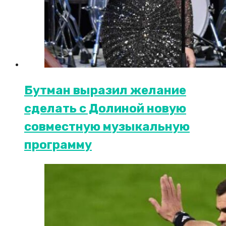
Бутман выразил желание
сделать с Долиной новую
совместную музыкальную
программу