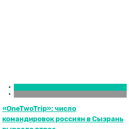
Краснодар
Новости городов
«OneTwoTrip»: число
командировок россиян в Сызрань