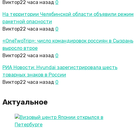
Виктор
22 часа назад
0
На территории Челябинской области объявили режим
ракетной опасности
Виктор
22 часа назад
0
«OneTwoTrip»: число командировок россиян в Сызрань
выросло втрое
Виктор
22 часа назад
0
РИА Новости: Hyundai зарегистрировала шесть
товарных знаков в России
Виктор
22 часа назад
0
Актуальное