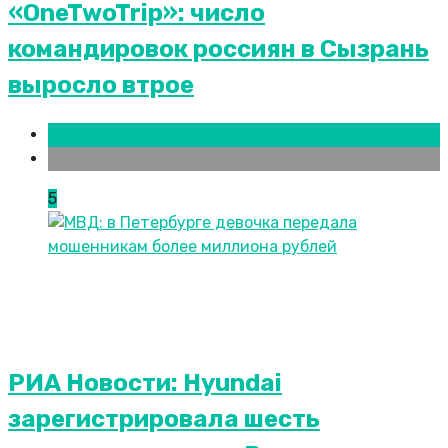
«OneTwoTrip»: число
командировок россиян в Сызрань
выросло втрое
Новости городов
СПБ
5
РИА Новости: Hyundai
зарегистрировала шесть