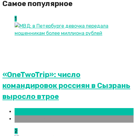
Самое популярное
1
«OneTwoTrip»: число
командировок россиян в Сызрань
выросло втрое
Краснодар
Новости городов
2