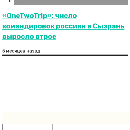
СПБ
«OneTwoTrip»: число
командировок россиян в Сызрань
выросло втрое
5 месяцев назад
МВД: в Петербурге девочка передала
мошенникам более миллиона рублей
Сайт является полностью открытым ресурсом, где
все посетители могут присылать свои публикации.
Иногда бывает так, что пользователи не указывают
ссылки на первоисточники либо ссылки указываются
неверно. Администрация сайта снимает с себя всю
ответственность за нарушения авторских прав.
Created by https://zaplata.ru