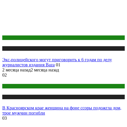
Краснодар
Новости городов
Экс-полицейского могут приговорить к 6 годам по делу
журналистов издания Baza
01
2 месяца назад
2 месяца назад
02
Красноярск
Новости городов
В Красноярском крае женщина на фоне ссоры подожгла дом,
трое мужчин погибли
03