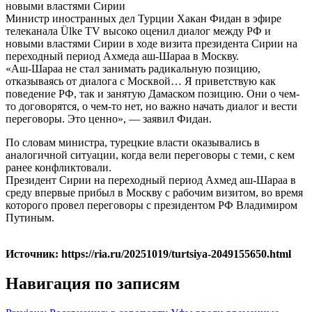
Министр иностранных дел Турции Хакан Фидан в эфире
телеканала Ülke TV высоко оценил диалог между РФ и
новыми властями Сирии в ходе визита президента Сирии на
переходный период Ахмеда аш-Шараа в Москву.
«Аш-Шараа не стал занимать радикальную позицию,
отказываясь от диалога с Москвой… Я приветствую как
поведение РФ, так и занятую Дамаском позицию. Они о чем-
то договорятся, о чем-то нет, но важно начать диалог и вести
переговоры. Это ценно», — заявил Фидан.
По словам министра, турецкие власти оказывались в
аналогичной ситуации, когда вели переговоры с теми, с кем
ранее конфликтовали.
Президент Сирии на переходный период Ахмед аш-Шараа в
среду впервые прибыл в Москву с рабочим визитом, во время
которого провел переговоры с президентом РФ Владимиром
Путиным.
Источник: https://ria.ru/20251019/turtsiya-2049155650.html
Навигация по записям