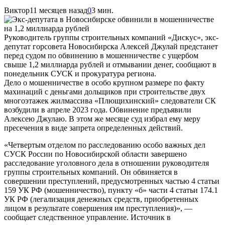
Виктор
11 месяцев назад
0
3 мин.
Руководитель группы строительных компаний «Дискус», экс-
депутат горсовета Новосибирска Алексей Джулай предстанет
перед судом по обвинению в мошенничестве с ущербом
свыше 1,2 миллиарда рублей и отмывании денег, сообщают в
понедельник СУСК и прокуратура региона.
Дело о мошенничестве в особо крупном размере по факту
махинаций с деньгами дольщиков при строительстве двух
многоэтажек жилмассива «Плющихинский» следователи СК
возбудили в апреле 2023 года. Обвинение предъявили
Алексею Джулаю. В этом же месяце суд избрал ему меру
пресечения в виде запрета определенных действий.
«Четвертым отделом по расследованию особо важных дел
СУСК России по Новосибирской области завершено
расследование уголовного дела в отношении руководителя
группы строительных компаний. Он обвиняется в
совершении преступлений, предусмотренных частью 4 статьи
159 УК РФ (мошенничество), пункту «б» части 4 статьи 174.1
УК РФ (легализация денежных средств, приобретенных
лицом в результате совершения им преступления)», —
сообщает следственное управление. Источник в