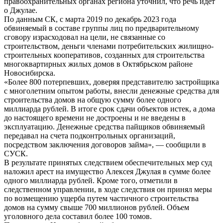
правоохранительных органах региона уточнил, что речь идет
о Джулае.
По данным СК, с марта 2019 по декабрь 2023 года
обвиняемый в составе группы лиц по предварительному
сговору израсходовал на цели, не связанные со
строительством, деньги членами потребительских жилищно-
строительных кооперативов, созданных для строительства
многоквартирных жилых домов в Октябрьском районе
Новосибирска.
«Более 800 потерпевших, доверяя представителю застройщика
с многолетним опытом работы, внесли денежные средства для
строительства домов на общую сумму более одного
миллиарда рублей. В итоге срок сдачи объектов истек, а дома
до настоящего времени не достроены и не введены в
эксплуатацию. Денежные средства пайщиков обвиняемый
передавал на счета подконтрольных организаций,
посредством заключения договоров займа», — сообщили в
СУСК.
В результате принятых следствием обеспечительных мер суд
наложил арест на имущество Алексея Джулая в сумме более
одного миллиарда рублей. Кроме того, отметили в
следственном управлении, в ходе следствия он принял меры
по возмещению ущерба путем частичного строительства
домов на сумму свыше 700 миллионов рублей. Объем
уголовного дела составил более 100 томов.