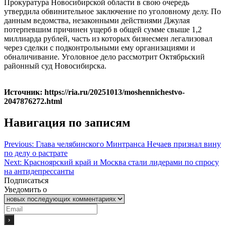
Прокуратура Новосибирской области в свою очередь
утвердила обвинительное заключение по уголовному делу. По
данным ведомства, незаконными действиями Джулая
потерпевшим причинен ущерб в общей сумме свыше 1,2
миллиарда рублей, часть из которых бизнесмен легализовал
через сделки с подконтрольными ему организациями и
обналичивание. Уголовное дело рассмотрит Октябрьский
районный суд Новосибирска.
Источник: https://ria.ru/20251013/moshennichestvo-
2047876272.html
Навигация по записям
Previous:
Глава челябинского Минтранса Нечаев признал вину
по делу о растрате
Next:
Красноярский край и Москва стали лидерами по спросу
на антидепрессанты
Подписаться
Уведомить о