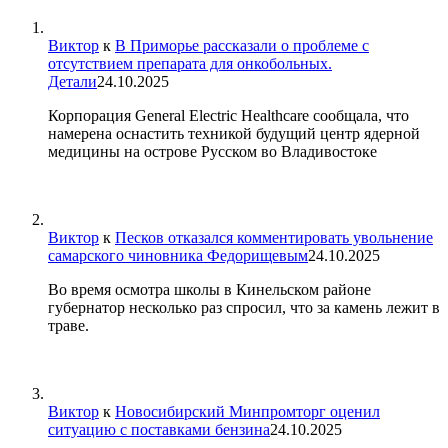
Виктор
к
В Приморье рассказали о проблеме с
отсутствием препарата для онкобольных.
Детали
24.10.2025
Корпорация General Electric Healthcare сообщала, что
намерена оснастить техникой будущий центр ядерной
медицины на острове Русском во Владивостоке
Виктор
к
Песков отказался комментировать увольнение
самарского чиновника Федорищевым
24.10.2025
Во время осмотра школы в Кинельском районе
губернатор несколько раз спросил, что за камень лежит в
траве.
Виктор
к
Новосибирский Минпромторг оценил
ситуацию с поставками бензина
24.10.2025