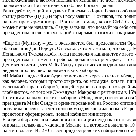
парламента от Патриотического блока Богдан Цырдя.
Ранее действующий молдавский премьер Дорин Речан сообщил, 
солидарность» (ПДС) Игорь Гросу заявил 14 октября, что по
на пост премьер-министра. В интервью молдавским СМИ Санду 
момент еще не начались. Санду заявила, что возьмёт на себя 
президентом после консультаций с парламентскими фракциями
«Еще он (Мунтяну – ред.), оказывается, был председателем Фр
образования Дан Перчун. Он сказал, что мы узнали, что когда
Дональдом) Туском якобы тогда предложил кандидатуру этого ч
президентом и взамен потребовал должность премьера», — ска
Депутат отметил, что Майя Санду практически выдвинула канди
недавно прошедших парламентских выборов.
«И Майя Санду сейчас будет ломать всех через колено и убежда
как человек, который просто открыто, об этом уже, кстати, пи
маленький тиран в бедной, нищей стране, но тиран, который 
глобалистов, от того же Эммануэля Макрона с рейтингом в 15
По итогам парламентских выборов в Молдавии, состоявшихся 2
президента Майи Санду и ориентированной на Россию оппози
получила перевес за счёт голосов молдавской диаспоры в Евр
предстоит сформировать новый кабинет министров.
В ходе избирательной кампании оппозиция неоднократно заявл
открыты только два участка в Москве, на которые выделили 1
партии власти. Из 270 тысяч приднестровских избирателей смог