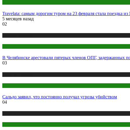
Уфа
Travelata: самым дорогим туром на 23 февраля стала поездка и
5 месяцев назад
02
Новости городов
Челябинск
В Челябинске арестовали пятерых членов ОПГ, задержанных по
03
Новости городов
Ростов-на-Дону
Сальдо заявил, что постоянно получал угрозы убийством
04
Новости городов
СПБ