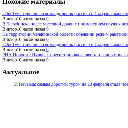
Похожие материалы
«OneTwoTrip»: число командировок россиян в Сызрань выросл
Виктор
10 часов назад
0
В Челябинске после массовой драки с применением оружия воз
Виктор
10 часов назад
0
На территории Челябинской области объявили режим ракетной
Виктор
10 часов назад
0
«OneTwoTrip»: число командировок россиян в Сызрань выросл
Виктор
10 часов назад
0
РИА Новости: Hyundai зарегистрировала шесть товарных знако
Виктор
10 часов назад
0
Актуальное