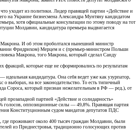
 что уходит из политики. Лидер правящей партии «Действие и
щего на Украине бизнесмена Александра Мунтяну кандидатом
мьера, хотя официальные консультации по этому поводу на тот
ституции Молдавии, кандидатура премьера выдвигается
, а Макрона. И об этом проболтался нынешний министр
Германии Фридрихом) Мерцем и с (премьер-министром Польши
еловека Макрона, того Макрона, который сделал Санду
их фракций, которые еще не сформировались по результатам
 — идеальная кандидатура. Она себя ведет уже как узурпатор,
кс о выборах, на все законодательство. То есть типичный
да Сороса, который признан нежелательным в РФ — ред.), от
щей прозападной партией «Действие и солидарность»
2% голосов, оппозиционные силы — 49,8%. Правящая партия
рждения Конституционным судом мандатов депутатов ПДС
и, где проживают около 400 тысяч граждан Молдавии, были
рателей из Приднестровья, традиционно голосующих против