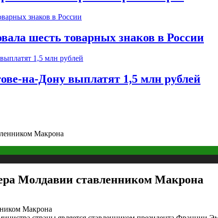
вала шесть товарных знаков в России
тове-на-Дону выплатят 1,5 млн рублей
авленником Макрона
ьера Молдавии ставленником Макрона
инистра страны является ставленником президента Франции Эм