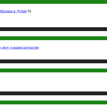
з Москвы в Дубай
01
 делу о вымогательстве