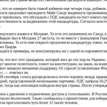
что не намерен быть главой кабмина еще четыре года, добавив,
литсила предложит президенту Майе Санду выдвинуть проживаю
призналась, что обсуждала с ПДС кандидата на пост нового пре
ответственность за выдвижение этой кандидатуры. Согласно кон
.
анцузского альянса в Молдове. То есть это назначенец не Санду
 Макрон был в Молдове 27 августа, то он вместе с (канцлером 
еловека. То есть нам открыто предложили кандидатуру извне, ч
зал Цырдя.
дата в премьеры, не консультируясь ни с одной из парламентск
ть, что вот этот гражданин, который жил до сих пор на Украине,
шут многие политологи, плюет на конституцию, на закон, на коде
имеет мощную внешнюю поддержку. От соросят (ставленники Фон
%», — пояснил он.
8 сентября, голоса распределились почти поровну между правя
цией, представленной несколькими партиями. ПДС набрала 50,
опе, тогда как оппозиция победила внутри страны. После утве
яла о давлении и ограничении доступа к голосованию. В Росси
0 тысяч бюллетеней. Также сообщалось о препятствиях для изби
ли проголосовать чуть более 12 тысяч человек.