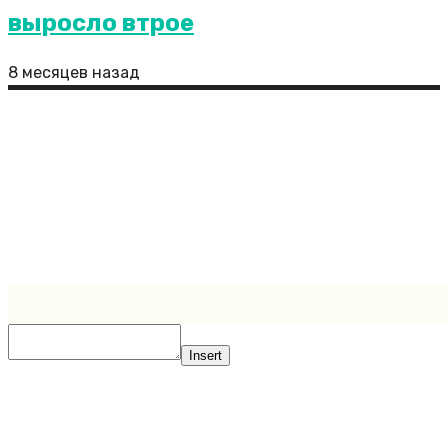
выросло втрое
8 месяцев назад
Беглов: проект ВСМ имеет первостепенную
важность для Петербурга и всей страны
Сайт является полностью открытым ресурсом, где
все посетители могут присылать свои публикации.
Иногда бывает так, что пользователи не указывают
ссылки на первоисточники либо ссылки указываются
неверно. Администрация сайта снимает с себя всю
ответственность за нарушения авторских прав.
Created by https://zaplata.ru
Insert