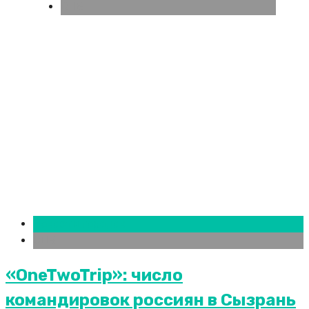
СПБ
Новости городов
СПБ
«OneTwoTrip»: число
командировок россиян в Сызрань