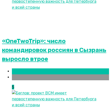
«OneTwoTrip»: число
командировок россиян в Сызрань
выросло втрое
Новости городов
СПБ
5