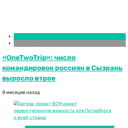
Краснодар
Новости городов
«OneTwoTrip»: число
командировок россиян в Сызрань
выросло втрое
8 месяцев назад