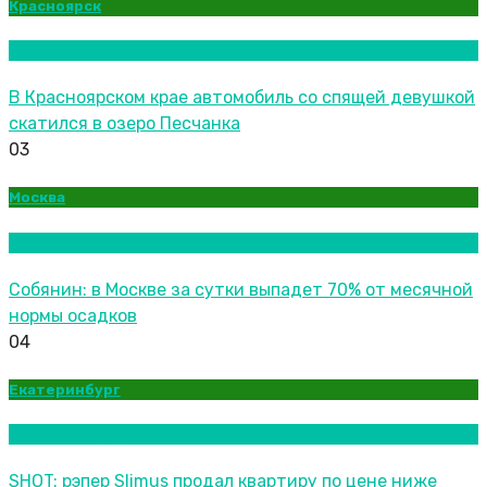
Красноярск
Новости городов
В Красноярском крае автомобиль со спящей девушкой
скатился в озеро Песчанка
03
Москва
Новости городов
Собянин: в Москве за сутки выпадет 70% от месячной
нормы осадков
04
Екатеринбург
Новости городов
SHOT: рэпер Slimus продал квартиру по цене ниже