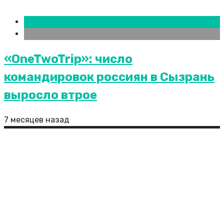
Новости городов
СПБ
«OneTwoTrip»: число
командировок россиян в Сызрань
выросло втрое
7 месяцев назад
Удальцов получил семь лет колонии по делу об
оправдании терроризма
Сайт является полностью открытым ресурсом, где
все посетители могут присылать свои публикации.
Иногда бывает так, что пользователи не указывают
ссылки на первоисточники либо ссылки указываются
неверно. Администрация сайта снимает с себя всю
ответственность за нарушения авторских прав.
Created by https://zaplata.ru