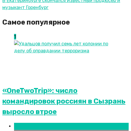
В Екатеринбурге скончался известный продюсер и
музыкант Горенбург
Самое популярное
1
«OneTwoTrip»: число
командировок россиян в Сызрань
выросло втрое
Краснодар