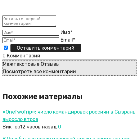
Имя*
Email*
0
Комментарий
Межтекстовые Отзывы
Посмотреть все комментарии
Похожие материалы
«OneTwoTrip»: число командировок россиян в Сызрань
выросло втрое
Виктор
12 часов назад
0
В Челябинске после массовой драки с применением