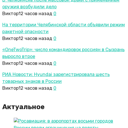
оружия возбудили дело
Виктор
12 часов назад
0
На территории Челябинской области объявили режим
ракетной опасности
Виктор
12 часов назад
0
«OneTwoTrip»: число командировок россиян в Сызрань
выросло втрое
Виктор
12 часов назад
0
РИА Новости: Hyundai зарегистрировала шесть
товарных знаков в России
Виктор
12 часов назад
0
Актуальное