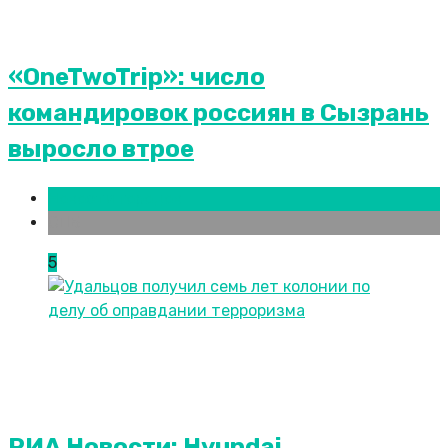
«OneTwoTrip»: число
командировок россиян в Сызрань
выросло втрое
Новости городов
СПБ
5
РИА Новости: Hyundai