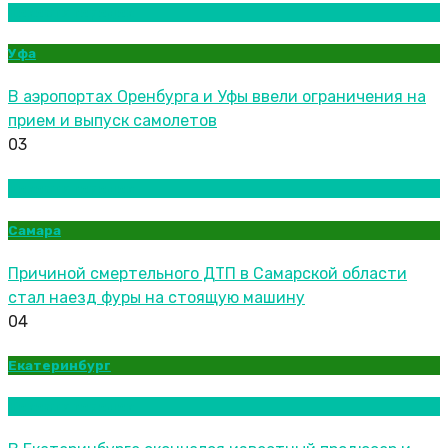
Новости городов
Уфа
В аэропортах Оренбурга и Уфы ввели ограничения на
прием и выпуск самолетов
03
Новости городов
Самара
Причиной смертельного ДТП в Самарской области
стал наезд фуры на стоящую машину
04
Екатеринбург
Новости городов