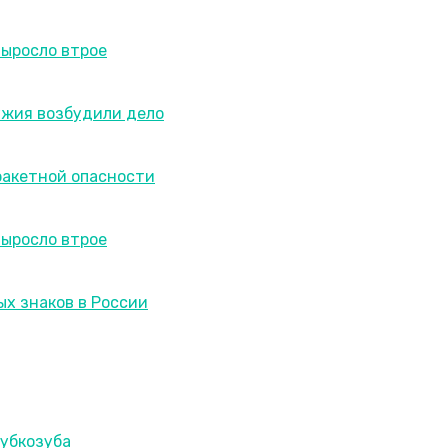
выросло втрое
ужия возбудили дело
ракетной опасности
выросло втрое
ых знаков в России