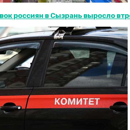
вок россиян в Сызрань выросло втр