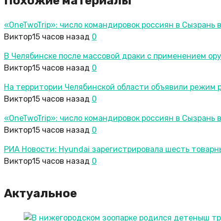
Похожие материалы
«OneTwoTrip»: число командировок россиян в Сызрань 
Виктор
15 часов назад
0
В Челябинске после массовой драки с применением ор
Виктор
15 часов назад
0
На территории Челябинской области объявили режим 
Виктор
15 часов назад
0
«OneTwoTrip»: число командировок россиян в Сызрань 
Виктор
15 часов назад
0
РИА Новости: Hyundai зарегистрировала шесть товарн
Виктор
15 часов назад
0
Актуальное