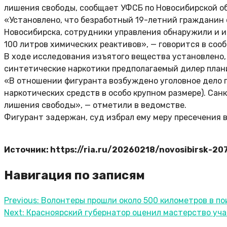
лишения свободы, сообщает УФСБ по Новосибирской о
«Установлено, что безработный 19-летний гражданин
Новосибирска, сотрудники управления обнаружили и и
100 литров химических реактивов», — говорится в соо
В ходе исследования изъятого вещества установлено,
синтетические наркотики предполагаемый дилер план
«В отношении фигуранта возбуждено уголовное дело п
наркотических средств в особо крупном размере). Сан
лишения свободы», — отметили в ведомстве.
Фигурант задержан, суд избрал ему меру пресечения 
Источник: https://ria.ru/20260218/novosibirsk-20
Навигация по записям
Previous:
Волонтеры прошли около 500 километров в п
Next:
Красноярский губернатор оценил мастерство уч