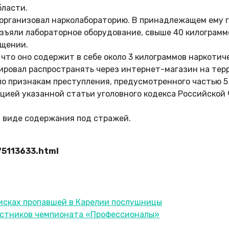
бласти.
 организовал нарколабораторию. В принадлежащем ему 
зъяли лабораторное оборудование, свыше 40 килограмм
бщении.
 что оно содержит в себе около 3 килограммов наркоти
ировал распространять через интернет-магазин на тер
о признакам преступления, предусмотренного частью 5 
кцией указанной статьи уголовного кодекса Российской
в виде содержания под стражей.
75113633.html
оисках пропавшей в Карелии послушницы
астников чемпионата «Профессионалы»