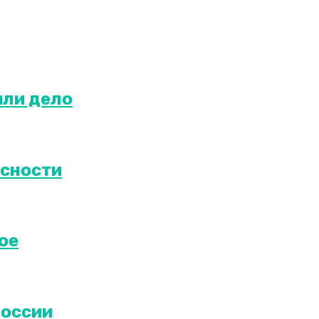
или дело
асности
ое
России