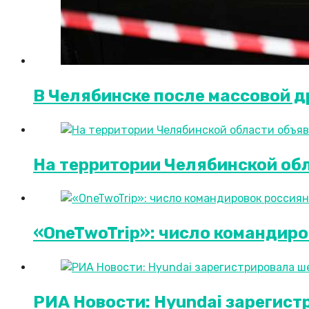
В Челябинске после массовой д
На территории Челябинской об
«OneTwoTrip»: число командиро
РИА Новости: Hyundai зарегист