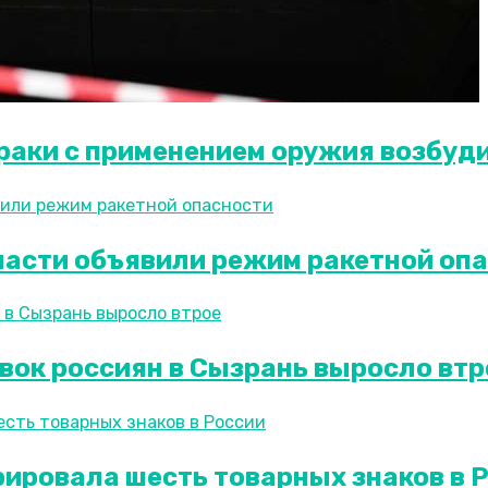
раки с применением оружия возбуд
ласти объявили режим ракетной оп
вок россиян в Сызрань выросло втр
рировала шесть товарных знаков в 