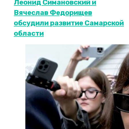
Леонид Симановский и
Вячеслав Федорищев
обсудили развитие Самарской
области