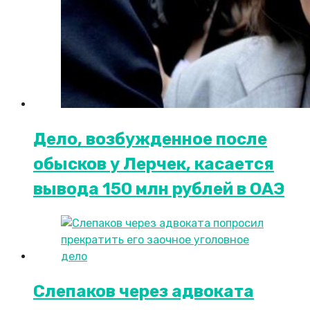
Дело, возбужденное после
обысков у Лерчек, касается
вывода 150 млн рублей в ОАЭ
Слепаков через адвоката