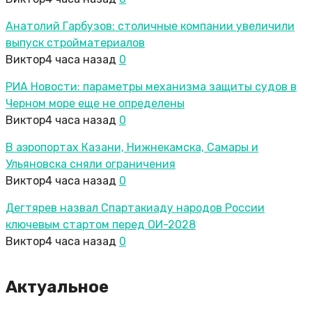
Анатолий Гарбузов: столичные компании увеличили
выпуск стройматериалов
Виктор
4 часа назад
0
РИА Новости: параметры механизма защиты судов в
Черном море еще не определены
Виктор
4 часа назад
0
В аэропортах Казани, Нижнекамска, Самары и
Ульяновска сняли ограничения
Виктор
4 часа назад
0
Дегтярев назвал Спартакиаду народов России
ключевым стартом перед ОИ-2028
Виктор
4 часа назад
0
Актуальное