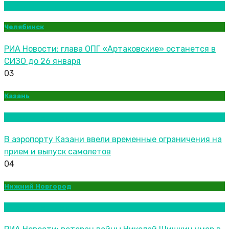
Новости городов
Челябинск
РИА Новости: глава ОПГ «Артаковские» останется в
СИЗО до 26 января
03
Казань
Новости городов
В аэропорту Казани ввели временные ограничения на
прием и выпуск самолетов
04
Нижний Новгород
Новости городов