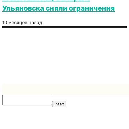
Ульяновска сняли ограничения
10 месяцев назад
В аэропортах Астрахани, Волгограда,
Геленджика и Краснодара сняли ограничения
Сайт является полностью открытым ресурсом, где
все посетители могут присылать свои публикации.
Иногда бывает так, что пользователи не указывают
ссылки на первоисточники либо ссылки указываются
неверно. Администрация сайта снимает с себя всю
ответственность за нарушения авторских прав.
Created by https://zaplata.ru
Insert