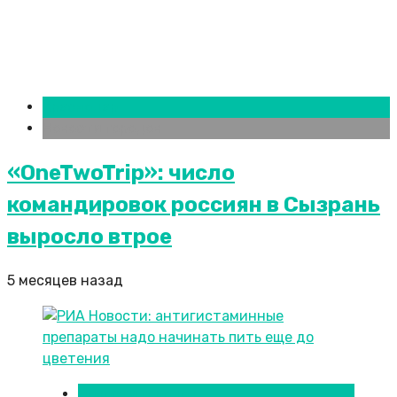
Краснодар
Новости городов
«OneTwoTrip»: число
командировок россиян в Сызрань
выросло втрое
5 месяцев назад
Новости городов