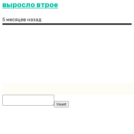
выросло втрое
5 месяцев назад
РИА Новости: антигистаминные препараты
надо начинать пить еще до цветения
Сайт является полностью открытым ресурсом, где
все посетители могут присылать свои публикации.
Иногда бывает так, что пользователи не указывают
ссылки на первоисточники либо ссылки указываются
неверно. Администрация сайта снимает с себя всю
ответственность за нарушения авторских прав.
Created by https://zaplata.ru
Insert