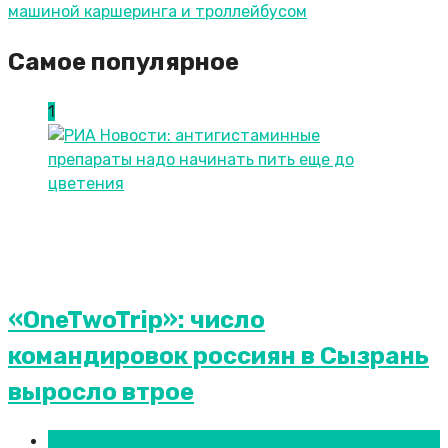
машиной каршеринга и троллейбусом
Самое популярное
1
«OneTwoTrip»: число
командировок россиян в Сызрань
выросло втрое
Краснодар