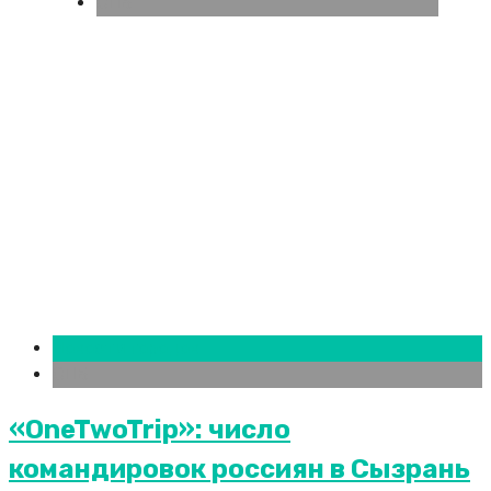
СПБ
Новости городов
СПБ
«OneTwoTrip»: число
командировок россиян в Сызрань