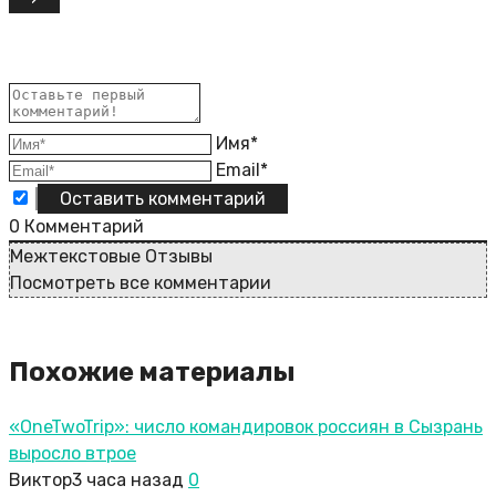
Имя*
Email*
0
Комментарий
Межтекстовые Отзывы
Посмотреть все комментарии
Похожие материалы
«OneTwoTrip»: число командировок россиян в Сызрань
выросло втрое
Виктор
3 часа назад
0