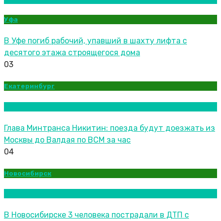
Уфа
В Уфе погиб рабочий, упавший в шахту лифта с
десятого этажа строящегося дома
03
Екатеринбург
Новости городов
Глава Минтранса Никитин: поезда будут доезжать из
Москвы до Валдая по ВСМ за час
04
Новосибирск
Новости городов
В Новосибирске 3 человека пострадали в ДТП с