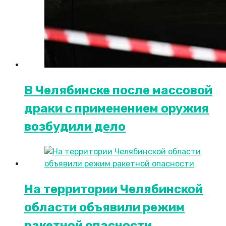
В Челябинске после массовой
драки с применением оружия
возбудили дело
На территории Челябинской
области объявили режим
ракетной опасности