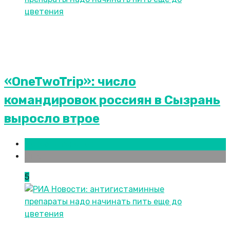
«OneTwoTrip»: число
командировок россиян в Сызрань
выросло втрое
Новости городов
СПБ
5