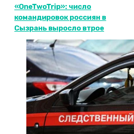
«OneTwoTrip»: число
командировок россиян в
Сызрань выросло втрое