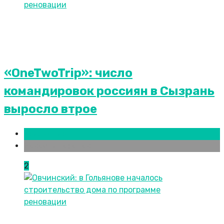
«OneTwoTrip»: число
командировок россиян в Сызрань
выросло втрое
Краснодар
Новости городов
2