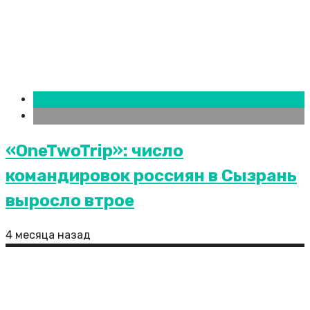
Новости городов
СПБ
«OneTwoTrip»: число
командировок россиян в Сызрань
выросло втрое
4 месяца назад
Овчинский: в Гольянове началось
строительство дома по программе реновации
Сайт является полностью открытым ресурсом, где
все посетители могут присылать свои публикации.