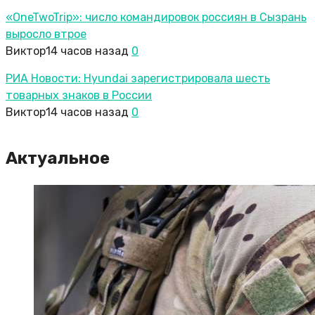
«OneTwoTrip»: число командировок россиян в Сызрань
выросло втрое
Виктор
14 часов назад
0
РИА Новости: Hyundai зарегистрировала шесть
товарных знаков в России
Виктор
14 часов назад
0
Актуальное