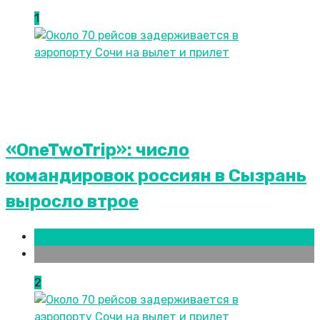
1
«OneTwoTrip»: число
командировок россиян в Сызрань
выросло втрое
Краснодар
Новости городов
2