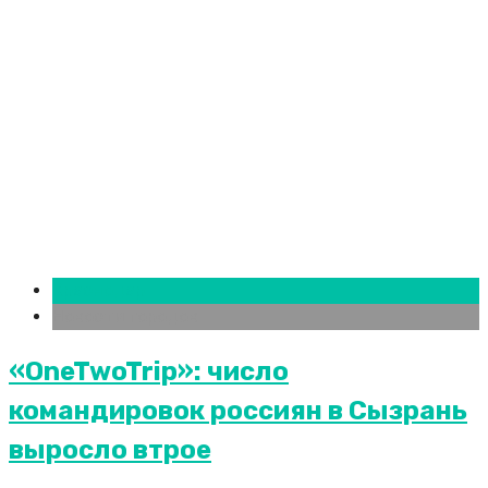
Краснодар
Новости городов
«OneTwoTrip»: число
командировок россиян в Сызрань
выросло втрое