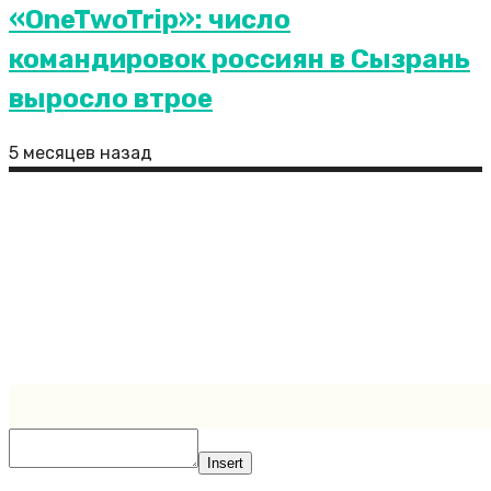
«OneTwoTrip»: число
командировок россиян в Сызрань
выросло втрое
5 месяцев назад
Около 70 рейсов задерживается в аэропорту
Сочи на вылет и прилет
Сайт является полностью открытым ресурсом, где
все посетители могут присылать свои публикации.
Иногда бывает так, что пользователи не указывают
ссылки на первоисточники либо ссылки указываются
неверно. Администрация сайта снимает с себя всю
ответственность за нарушения авторских прав.
Created by https://zaplata.ru
Insert