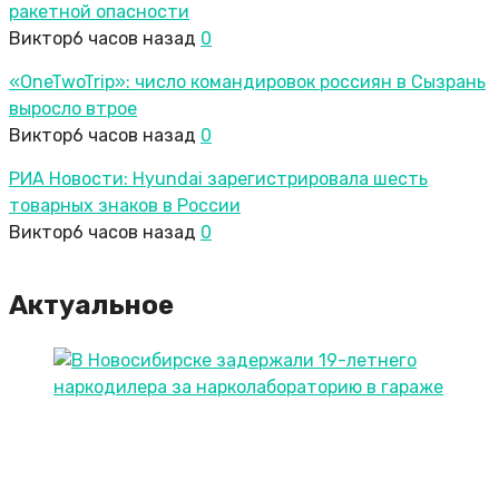
ракетной опасности
Виктор
6 часов назад
0
«OneTwoTrip»: число командировок россиян в Сызрань
выросло втрое
Виктор
6 часов назад
0
РИА Новости: Hyundai зарегистрировала шесть
товарных знаков в России
Виктор
6 часов назад
0
Актуальное