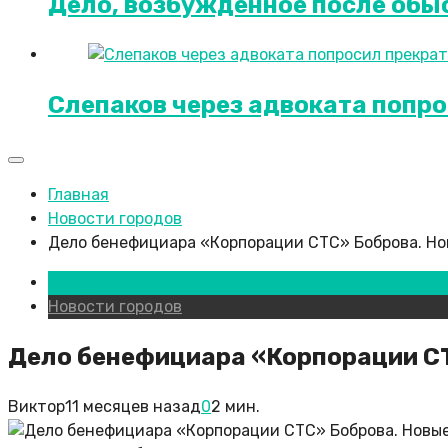
Дело, возбужденное после обыс
Слепаков через адвоката попро
Главная
Новости городов
Дело бенефициара «Корпорации СТС» Боброва. Н
Екатеринбург
Новости городов
Дело бенефициара «Корпорации СТ
Виктор
11 месяцев назад
0
2 мин.