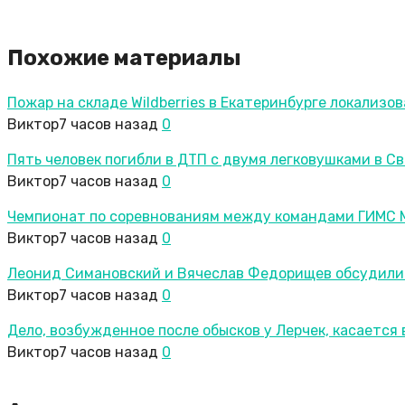
Похожие материалы
Пожар на складе Wildberries в Екатеринбурге локализо
Виктор
7 часов назад
0
Пять человек погибли в ДТП с двумя легковушками в С
Виктор
7 часов назад
0
Чемпионат по соревнованиям между командами ГИМС М
Виктор
7 часов назад
0
Леонид Симановский и Вячеслав Федорищев обсудили
Виктор
7 часов назад
0
Дело, возбужденное после обысков у Лерчек, касается 
Виктор
7 часов назад
0