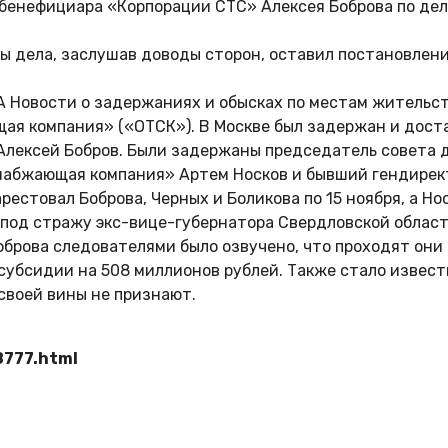
бенефициара «Корпорации СТС» Алексея Боброва по дел
 дела, заслушав доводы сторон, оставил постановлени
 Новости о задержаниях и обысках по местам жительс
я компания» («ОТСК»). В Москве был задержан и доста
Алексей Бобров. Были задержаны председатель совета 
абжающая компания» Артем Носков и бывший гендирект
естовал Боброва, Черных и Боликова по 15 ноября, а Но
од стражу экс-вице-губернатора Свердловской области 
оброва следователями было озвучено, что проходят они
убсидии на 508 миллионов рублей. Также стало известн
своей вины не признают.
8777.html