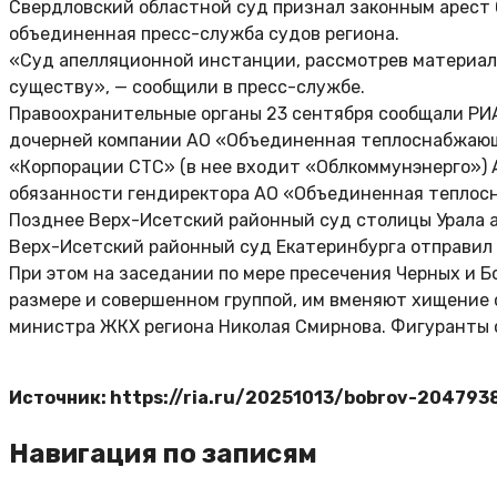
Свердловский областной суд признал законным арест 
объединенная пресс-служба судов региона.
«Суд апелляционной инстанции, рассмотрев материалы
существу», — сообщили в пресс-службе.
Правоохранительные органы 23 сентября сообщали РИА
дочерней компании АО «Объединенная теплоснабжающа
«Корпорации СТС» (в нее входит «Облкоммунэнерго») 
обязанности гендиректора АО «Объединенная теплосн
Позднее Верх-Исетский районный суд столицы Урала ар
Верх-Исетский районный суд Екатеринбурга отправил п
При этом на заседании по мере пресечения Черных и Б
размере и совершенном группой, им вменяют хищение с
министра ЖКХ региона Николая Смирнова. Фигуранты 
Источник: https://ria.ru/20251013/bobrov-204793
Навигация по записям