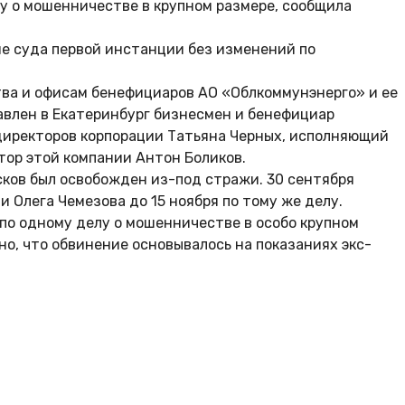
у о мошенничестве в крупном размере, сообщила
е суда первой инстанции без изменений по
тва и офисам бенефициаров АО «Облкоммунэнерго» и ее
влен в Екатеринбург бизнесмен и бенефициар
директоров корпорации Татьяна Черных, исполняющий
ор этой компании Антон Боликов.
сков был освобожден из-под стражи. 30 сентября
Олега Чемезова до 15 ноября по тому же делу.
 по одному делу о мошенничестве в особо крупном
о, что обвинение основывалось на показаниях экс-