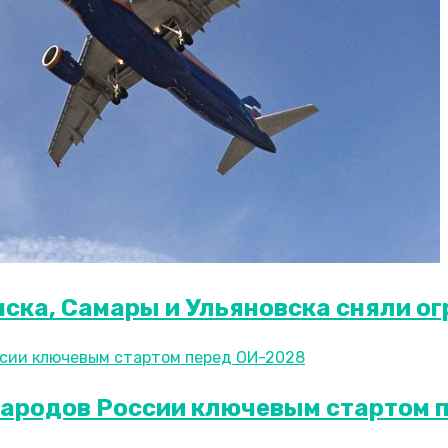
ска, Самары и Ульяновска сняли о
народов России ключевым стартом 