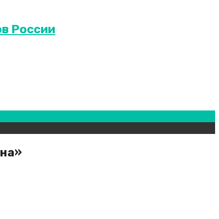
в России
ана»