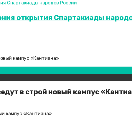
ония открытия Спартакиады народо
 новый кампус «Кантиана»
введут в строй новый кампус «Канти